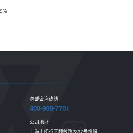
5％
总部咨询热线
400-900-7701
公司地址
上海市闵行区顾戴路2337号维璟